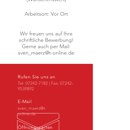
Arbeitsort: Vor Ort
Wir freuen uns auf Ihre
schriftliche Bewerbung!
Gerne auch per Mail:
sven_maerz@t-online.de
Rufen Sie uns an
Tel:
07242-7182
| Fax:
07242-
9539892
E-Mail
sven_maerz@t-
online.de
Öffnungszeiten