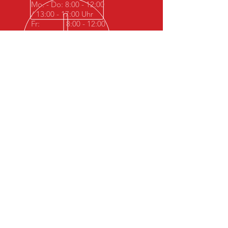
Mo. - Do: 8:00 - 12:00
/ 13:00 - 17:00 Uhr
Fr: 8:00 - 12:00
/ 13:00 - 16:30 Uhr
Über 20 Jahre Erfahrung
Unsere erfahrenen Mitarbeiter stehen
Ihnen zur Verfügung.
Unsere Services
- KFZ-Reperaturen
- Karosseriebau
- Autoglasservice
- TÜV/AU
Besuchen Sie uns einfach
Gewerbering 17
76287 Rheinstetten