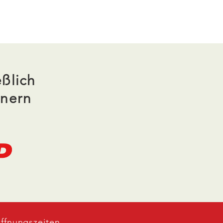
ßlich
tnern
ffnungszeiten