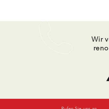
Wir v
reno
Rufen Sie uns an