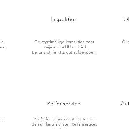
Inspektion
Ö
ie
Ob regelmäßige Inspektion oder
Öl 
ner,
zweijährliche HU und AU.
Bei uns ist Ihr KFZ gut aufgehoben.
g
Au
Reifenservice
ene
Als Reifenfachwerkstatt bieten wir
den umfangreichsten Reifenservices