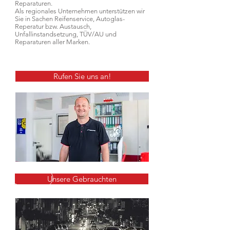
Reparaturen.
Als regionales Unternehmen unterstützen wir
Sie in Sachen Reifenservice, Autoglas-
Reperatur bzw. Austausch,
Unfallinstandsetzung, TÜV/AU und
Reparaturen aller Marken.
Rufen Sie uns an!
Unsere Gebrauchten