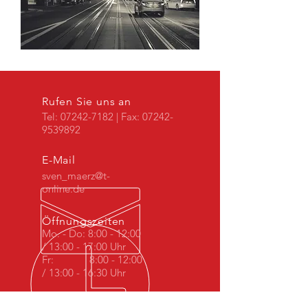
Rufen Sie uns an
Tel:
07242-7182
| Fax:
07242-
9539892
E-Mail
sven_maerz@t-
online.de
Öffnungszeiten
Mo. - Do: 8:00 - 12:00
/ 13:00 - 17:00 Uhr
Fr: 8:00 - 12:00
/ 13:00 - 16:30 Uhr